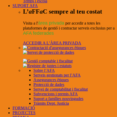
Temps i escola
SUPORT AFA
L’
a
FF
a
C sempre al teu costat
àrea privada
Visita a l'
per accedir a totes les
plataformes de gestió i contractar serveis exclusius per a
AFA federades
ACCEDIR A L’ÀREA PRIVADA
Sobre l’AFA
Serveis gestionats per l’AFA
Assegurances ètiques
Protecció de dades
Servei de comptabilitat i fiscalitat
Subvencions i premis AFA
Suport a famílies nouvingudes
Tràmits Dept. Justícia
FORMACIÓ
PROJECTES