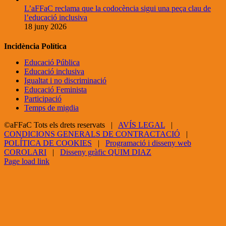
L’aFFaC reclama que la codocència sigui una peça clau de
l’educació inclusiva
18 juny 2026
Incidència Política
Educació Pública
Educació inclusiva
Igualtat i no discriminació
Educació Feminista
Participació
Temps de migdia
©aFFaC Tots els drets reservats |
AVÍS LEGAL
|
CONDICIONS GENERALS DE CONTRACTACIÓ
|
POLÍTICA DE COOKIES
|
Programació i disseny web
COROLARI
|
Disseny gràfic QUIM DIAZ
Facebook
X
YouTube
Page load link
Go
to
Top