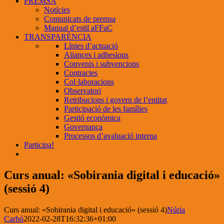
PREMSA
Notícies
Comunicats de premsa
Manual d’estil aFFaC
TRANSPARÈNCIA
Línies d’actuació
Aliances i adhesions
Convenis i subvencions
Contractes
Col·laboracions
Observatori
Retribucions i govern de l’entitat
Participació de les famílies
Gestió econòmica
Governança
Processos d’avaluació interna
Participa!
Curs anual: «Sobirania digital i educació»
(sessió 4)
Curs anual: «Sobirania digital i educació» (sessió 4)
Núria
Carbó
2022-02-28T16:32:36+01:00