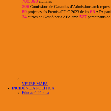
700
.
090
alumnes
208
Comissions de Garanties d’Admissions amb represe
69
66
projectes als Premis aFFaC 2023 de les
AFA parti
34
527
cursos de Gestió per a AFA amb
participants d
VEURE MAPA
INCIDÈNCIA POLÍTICA
Educació Pública