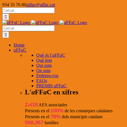
Skip
934 35 76 86
|
affac@affac.cat
to
Facebook
X
YouTube
Cerca
content
…
Cerca
…
Home
a
FF
a
C
Què és l’
a
FF
a
C
Què fem
Qui som
On som
Federeu-vos
FAQs
PREMIS
a
FF
a
C
L'
a
FF
a
C en xifres
2
.
418
AFA associades
100%
Presents en el
de les comarques catalanes
78%
Presents en el
dels municipis catalans
598
.
367
famílies