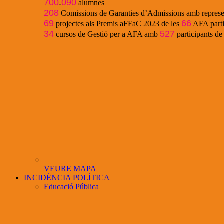
700
.
090
alumnes
208
Comissions de Garanties d’Admissions amb represe
69
66
projectes als Premis aFFaC 2023 de les
AFA parti
34
527
cursos de Gestió per a AFA amb
participants d
VEURE MAPA
INCIDÈNCIA POLÍTICA
Educació Pública