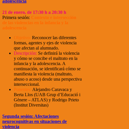
adolescencia
21
de enero, de 17:30 h a 20:30 h
Primera sesión:
Contexto e intersección
de las violencias en la infancia y la
adolescencia
Objetivo:
Reconocer las diferentes
formas, agentes y ejes de violencia
que afectan al alumnado.
Descripción:
Se definirá la violencia
y cómo se concibe el maltrato en la
infancia y la adolescencia. A
continuación, se identificará cómo se
manifiesta la violencia (maltrato,
abuso o acoso) desde una perspectiva
interseccional.
Ponentes:
Alejandro Caravaca y
Berta Llos (UAB Grup d’Educació i
Gènere – ATLAS) y Rodrigo Prieto
(Institut Diversitas)
Segunda sesión: Afectaciones
neurocognitivas en situaciones de
violencia