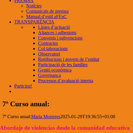
PREMSA
Notícies
Comunicats de premsa
Manual d’estil aFFaC
TRANSPARÈNCIA
Línies d’actuació
Aliances i adhesions
Convenis i subvencions
Contractes
Col·laboracions
Observatori
Retribucions i govern de l’entitat
Participació de les famílies
Gestió econòmica
Governança
Processos d’avaluació interna
Participa!
7º Curso anual:
7º Curso anual:
Maria Morreres
2025-01-29T19:36:55+01:00
Abordaje de violencias desde la comunidad educativa