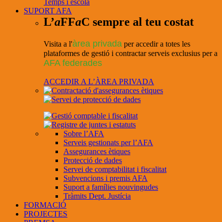
Temps i escola
SUPORT AFA
L’
a
FF
a
C sempre al teu costat
àrea privada
Visita a l'
per accedir a totes les
plataformes de gestió i contractar serveis exclusius per a
AFA federades
ACCEDIR A L’ÀREA PRIVADA
Sobre l’AFA
Serveis gestionats per l’AFA
Assegurances ètiques
Protecció de dades
Servei de comptabilitat i fiscalitat
Subvencions i premis AFA
Suport a famílies nouvingudes
Tràmits Dept. Justícia
FORMACIÓ
PROJECTES