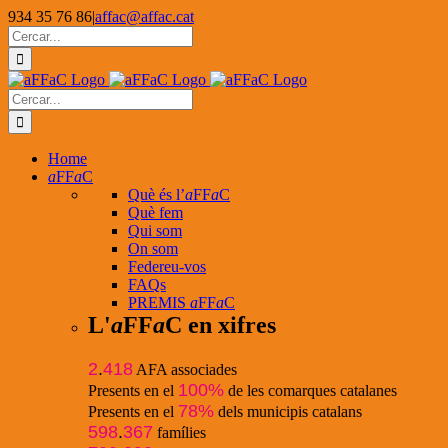
Skip
934 35 76 86
|
affac@affac.cat
to
Facebook
X
YouTube
Cerca
content
…
Cerca
…
Home
a
FF
a
C
Què és l’
a
FF
a
C
Què fem
Qui som
On som
Federeu-vos
FAQs
PREMIS
a
FF
a
C
L'
a
FF
a
C en xifres
2
.
418
AFA associades
100%
Presents en el
de les comarques catalanes
78%
Presents en el
dels municipis catalans
598
.
367
famílies