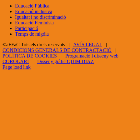
Educació Pública
Educació inclusiva
Igualtat i no discriminació
Educació Feminista
Participació
Temps de migdia
©aFFaC Tots els drets reservats |
AVÍS LEGAL
|
CONDICIONS GENERALS DE CONTRACTACIÓ
|
POLÍTICA DE COOKIES
|
Programació i disseny web
COROLARI
|
Disseny gràfic QUIM DIAZ
Facebook
X
YouTube
Page load link
Go
to
Top